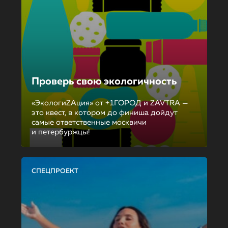
Проверь свою экологичность
«ЭкологиZAция» от +1ГОРОД и ZAVTRA —
это квест, в котором до финиша дойдут
самые ответственные москвичи
и петербуржцы!
СПЕЦПРОЕКТ