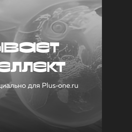
ывает
еллект
иально для Plus‑one.ru