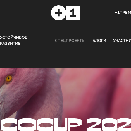
+1ПРЕ
УСТОЙЧИВОЕ
СПЕЦПРОЕКТЫ
БЛОГИ
УЧАСТН
РАЗВИТИЕ
COCUP 20