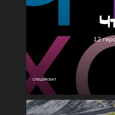
Ч
12 гер
СПЕЦПРОЕКТ