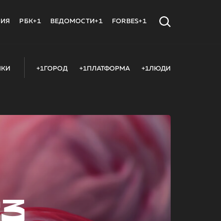
МИЯ
РБК+1
ВЕДОМОСТИ+1
FORBES+1
ИКИ
+1ГОРОД
+1ПЛАТФОРМА
+1ЛЮДИ
23