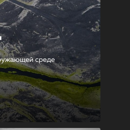
т
кружающей среде