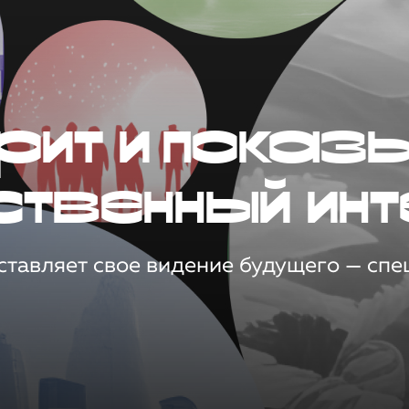
рит и показ
ственный инт
тавляет свое видение будущего — спец