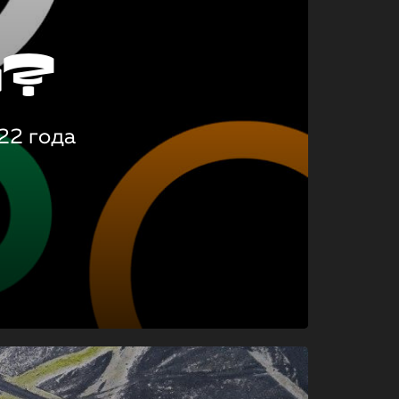
о?
22 года