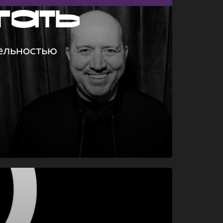
гать
ельностью