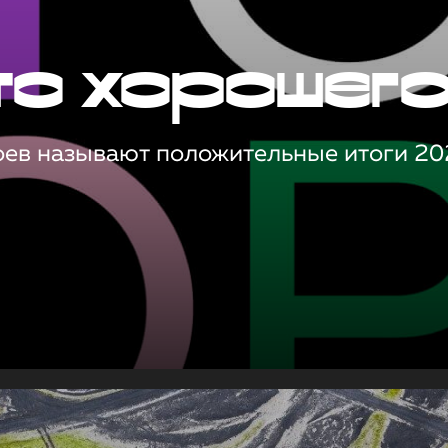
то хорошег
оев называют положительные итоги 20