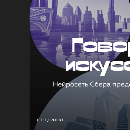
Гово
искус
Нейросеть Сбера предс
СПЕЦПРОЕКТ