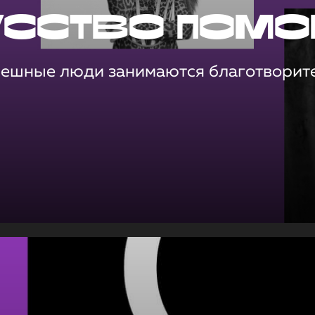
усство помо
пешные люди занимаются благотворит