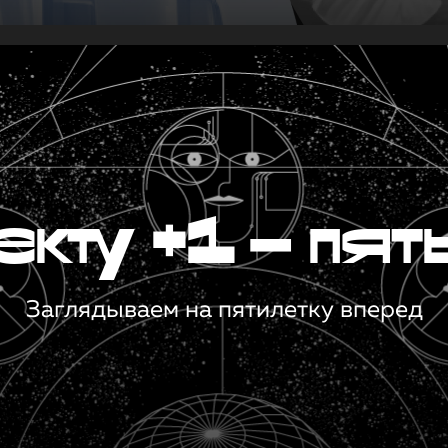
кту +1 — пят
Заглядываем на пятилетку вперед