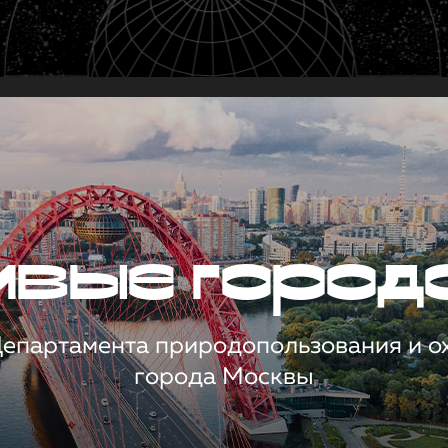
чивые город
 Департамента природопользования и 
города Москвы