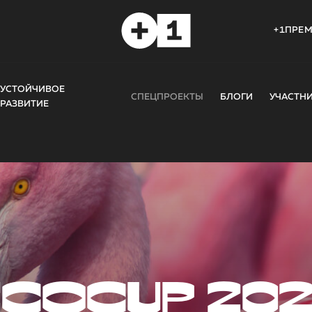
+1ПРЕ
УСТОЙЧИВОЕ
СПЕЦПРОЕКТЫ
БЛОГИ
УЧАСТН
РАЗВИТИЕ
COCUP 20