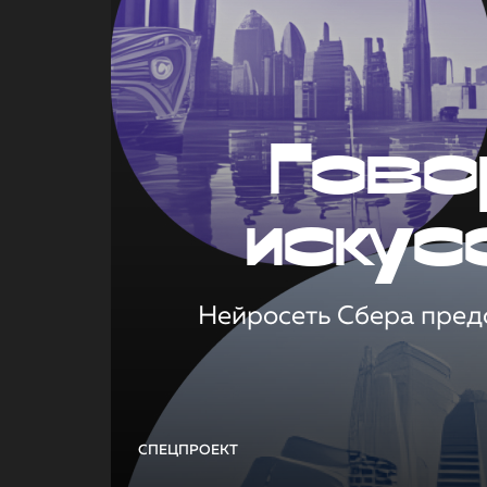
Гово
искус
Нейросеть Сбера предс
СПЕЦПРОЕКТ