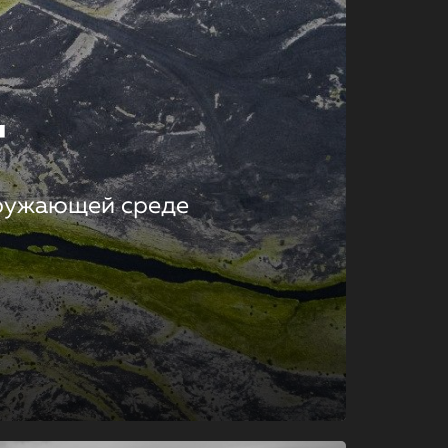
т
кружающей среде