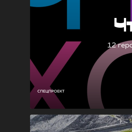
Ч
12 гер
СПЕЦПРОЕКТ