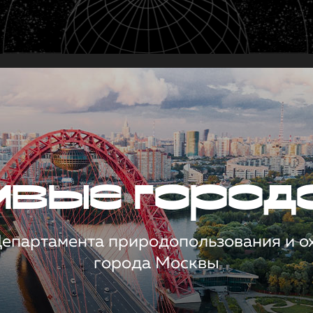
чивые город
 Департамента природопользования и 
города Москвы