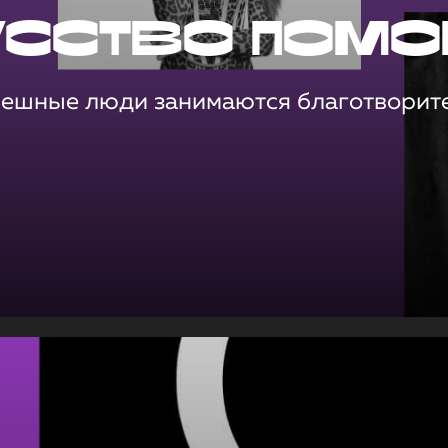
усство помо
пешные люди занимаются благотворит