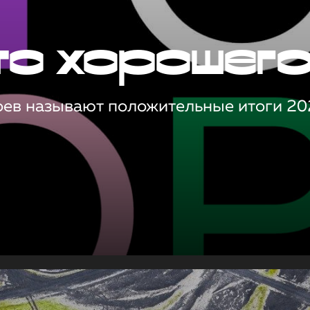
то хорошег
оев называют положительные итоги 20