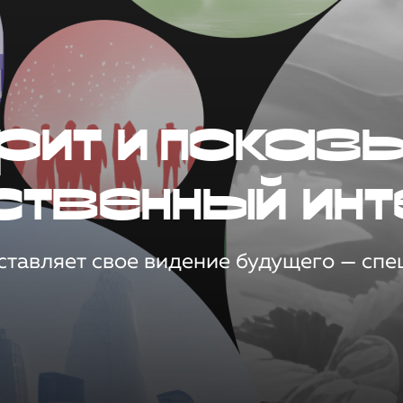
рит и показ
ственный инт
тавляет свое видение будущего — спец