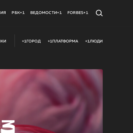
МИЯ
РБК+1
ВЕДОМОСТИ+1
FORBES+1
ИКИ
+1ГОРОД
+1ПЛАТФОРМА
+1ЛЮДИ
23