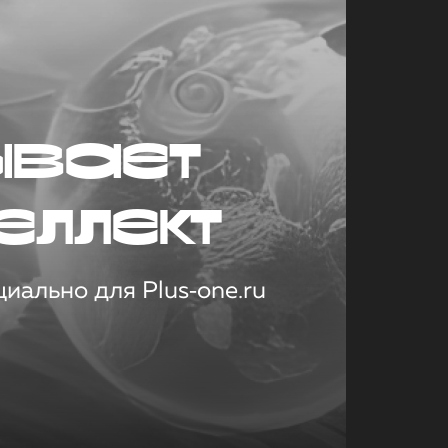
ывает
еллект
иально для Plus‑one.ru