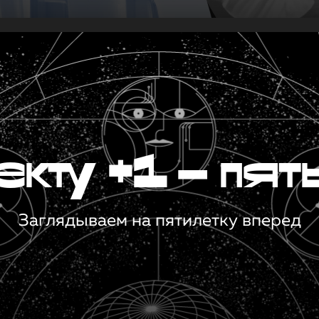
кту +1 — пят
Заглядываем на пятилетку вперед