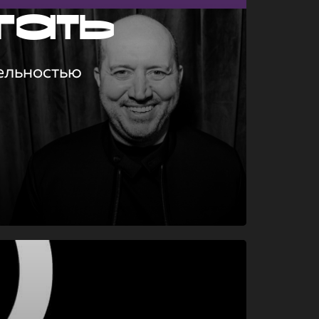
гать
ельностью