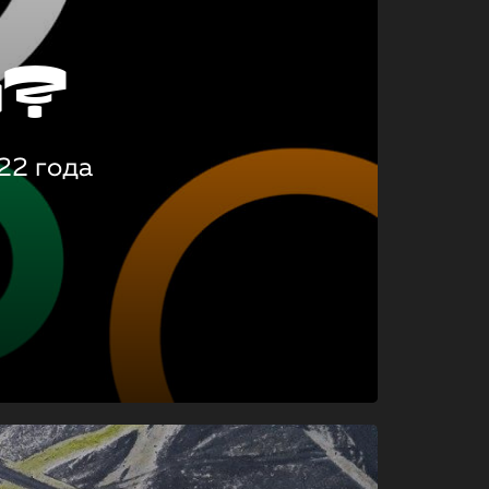
о?
22 года