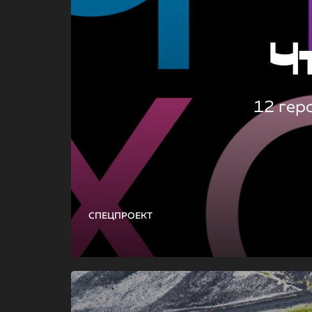
Ч
12 гер
СПЕЦПРОЕКТ