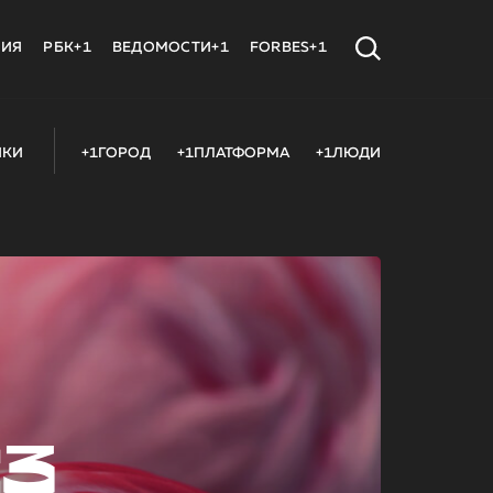
МИЯ
РБК+1
ВЕДОМОСТИ+1
FORBES+1
ИКИ
+1ГОРОД
+1ПЛАТФОРМА
+1ЛЮДИ
23