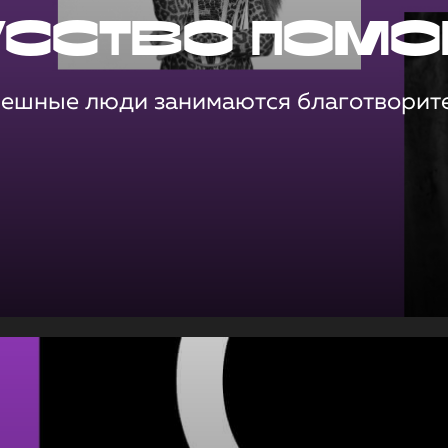
усство помо
пешные люди занимаются благотворит