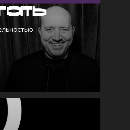
гать
ельностью