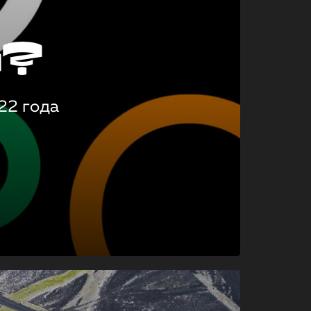
о?
22 года