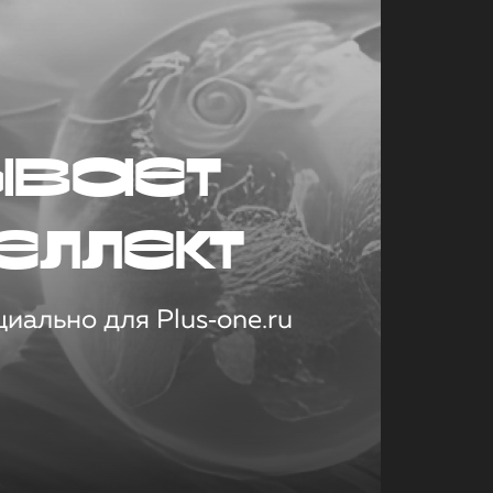
ывает
еллект
иально для Plus‑one.ru