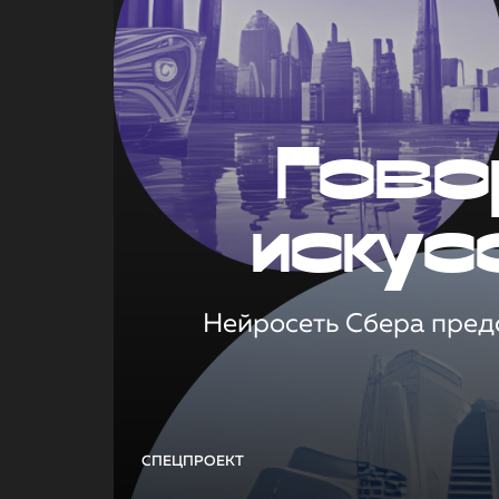
Гово
искус
Нейросеть Сбера предс
СПЕЦПРОЕКТ