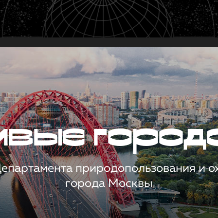
чивые город
 Департамента природопользования и 
города Москвы