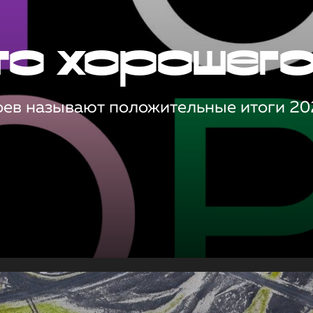
то хорошег
оев называют положительные итоги 20