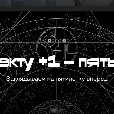
кту +1 — пят
Заглядываем на пятилетку вперед