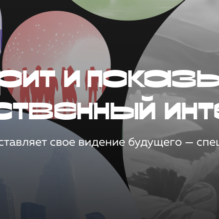
рит и показ
ственный инт
тавляет свое видение будущего — спец