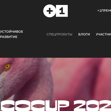
+1ПРЕ
УСТОЙЧИВОЕ
СПЕЦПРОЕКТЫ
БЛОГИ
УЧАСТН
РАЗВИТИЕ
COCUP 20