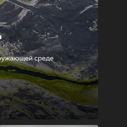
т
кружающей среде