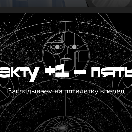
кту +1 — пят
Заглядываем на пятилетку вперед