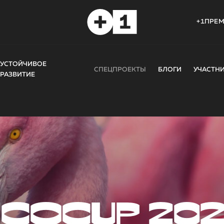
+1ПРЕ
УСТОЙЧИВОЕ
СПЕЦПРОЕКТЫ
БЛОГИ
УЧАСТН
РАЗВИТИЕ
COCUP 20