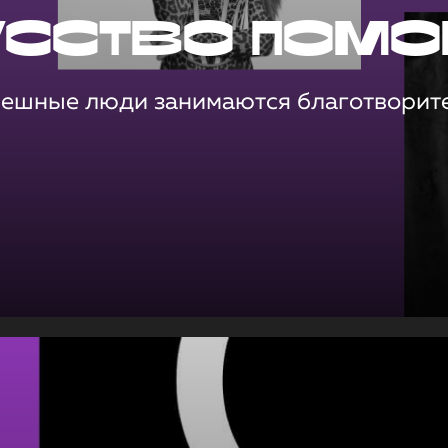
усство помо
пешные люди занимаются благотворит