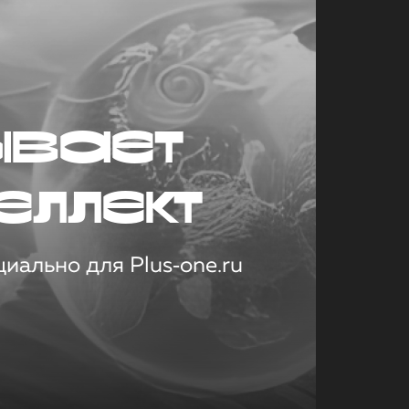
ывает
еллект
иально для Plus‑one.ru