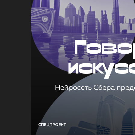
Гово
искус
Нейросеть Сбера предс
СПЕЦПРОЕКТ