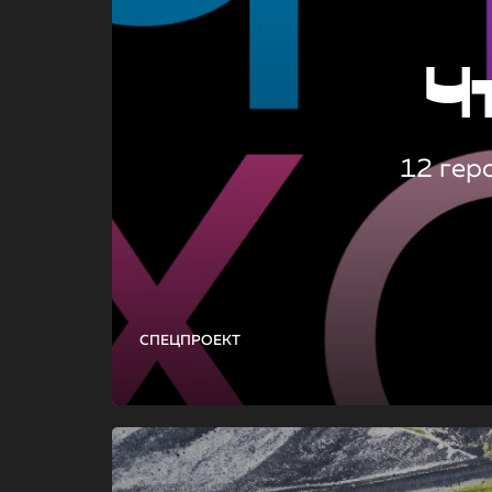
Ч
12 гер
СПЕЦПРОЕКТ