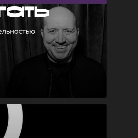
гать
ельностью