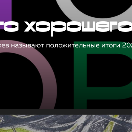
то хорошег
оев называют положительные итоги 20