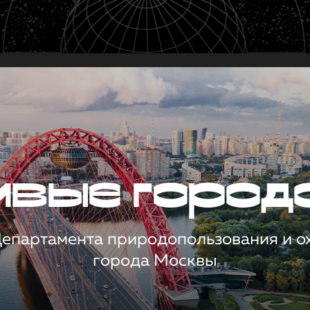
чивые город
 Департамента природопользования и 
города Москвы