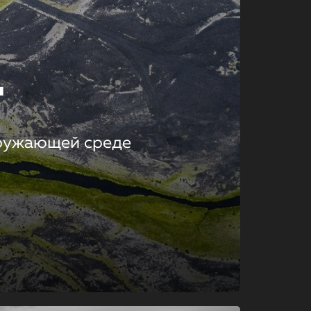
т
кружающей среде