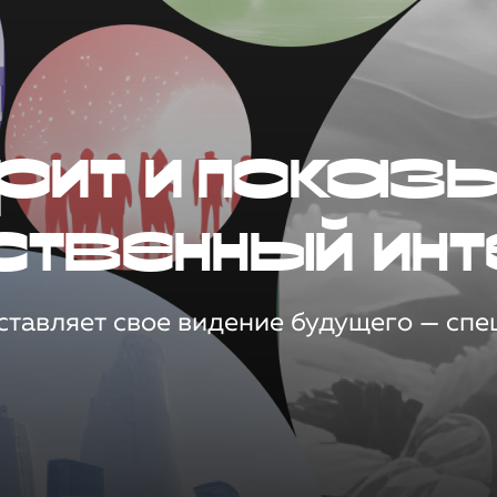
рит и показ
ственный инт
тавляет свое видение будущего — спец