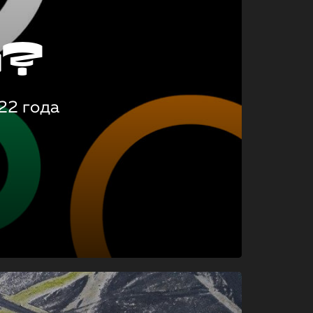
о?
22 года