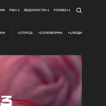
МИЯ
РБК+1
ВЕДОМОСТИ+1
FORBES+1
ИКИ
+1ГОРОД
+1ПЛАТФОРМА
+1ЛЮДИ
23