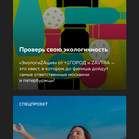
Проверь свою экологичность
«ЭкологиZAция» от +1ГОРОД и ZAVTRA —
это квест, в котором до финиша дойдут
самые ответственные москвичи
и петербуржцы!
СПЕЦПРОЕКТ