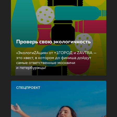
Проверь свою экологичность
«ЭкологиZAция» от +1ГОРОД и ZAVTRA —
это квест, в котором до финиша дойдут
самые ответственные москвичи
и петербуржцы!
СПЕЦПРОЕКТ