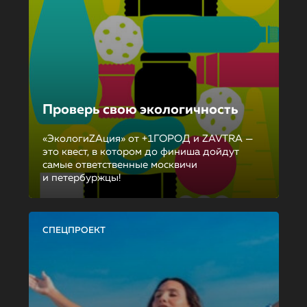
Проверь свою экологичность
«ЭкологиZAция» от +1ГОРОД и ZAVTRA —
это квест, в котором до финиша дойдут
самые ответственные москвичи
и петербуржцы!
СПЕЦПРОЕКТ