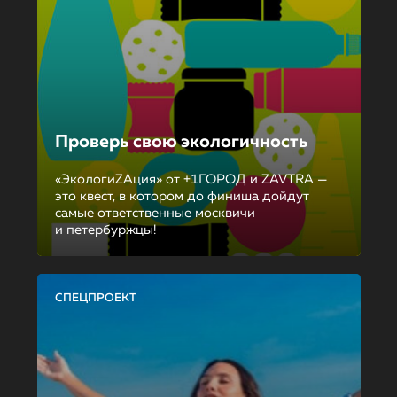
Проверь свою экологичность
«ЭкологиZAция» от +1ГОРОД и ZAVTRA —
это квест, в котором до финиша дойдут
самые ответственные москвичи
и петербуржцы!
СПЕЦПРОЕКТ