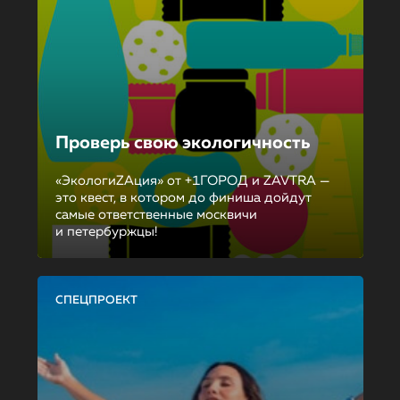
Проверь свою экологичность
«ЭкологиZAция» от +1ГОРОД и ZAVTRA —
это квест, в котором до финиша дойдут
самые ответственные москвичи
и петербуржцы!
СПЕЦПРОЕКТ