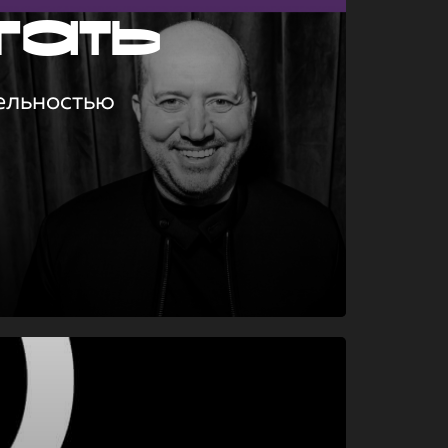
гать
ельностью