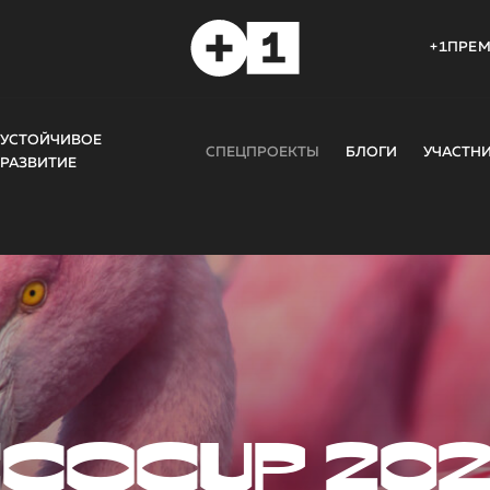
+1ПРЕ
УСТОЙЧИВОЕ
СПЕЦПРОЕКТЫ
БЛОГИ
УЧАСТН
РАЗВИТИЕ
COCUP 20