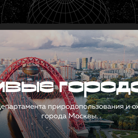
чивые город
 Департамента природопользования и 
города Москвы