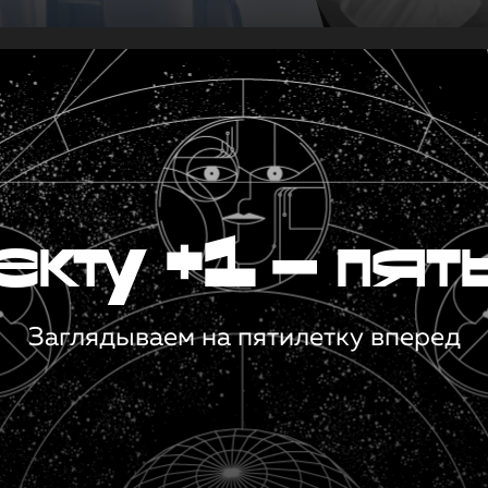
кту +1 — пят
Заглядываем на пятилетку вперед