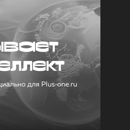
ывает
еллект
иально для Plus‑one.ru