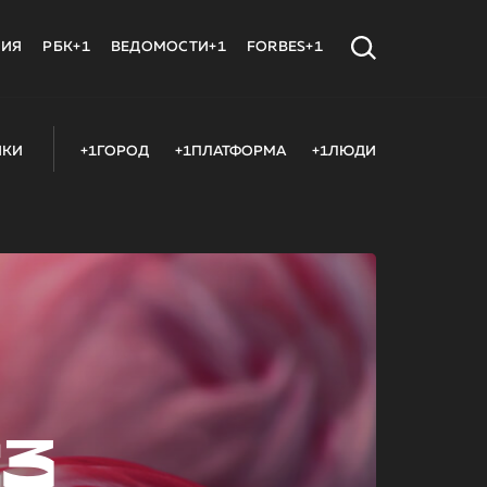
МИЯ
РБК+1
ВЕДОМОСТИ+1
FORBES+1
ИКИ
+1ГОРОД
+1ПЛАТФОРМА
+1ЛЮДИ
23