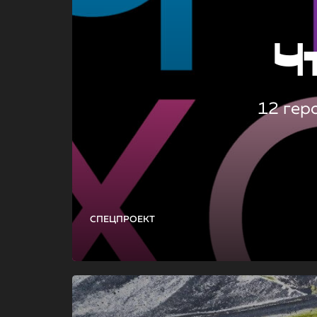
Ч
12 гер
СПЕЦПРОЕКТ