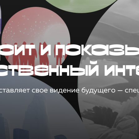
рит и показ
ственный инт
тавляет свое видение будущего — спец