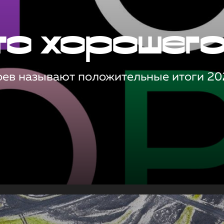
то хорошег
оев называют положительные итоги 20