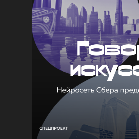
Гово
искус
Нейросеть Сбера предс
СПЕЦПРОЕКТ