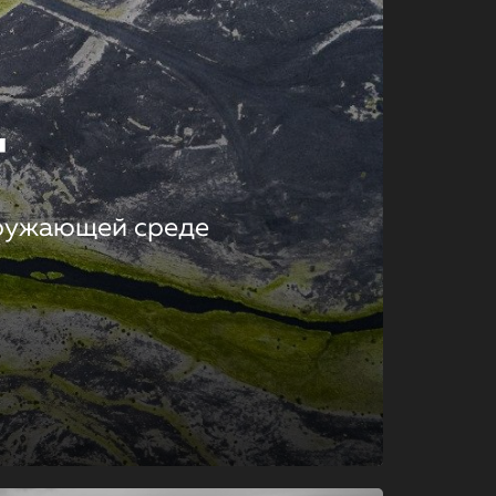
т
кружающей среде