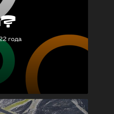
о?
22 года