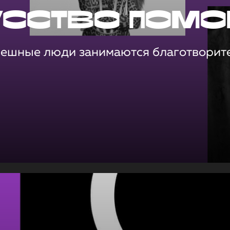
усство помо
пешные люди занимаются благотворит