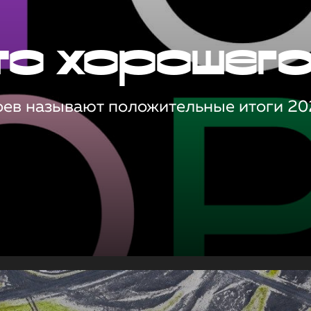
то хорошег
оев называют положительные итоги 20