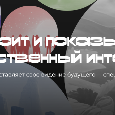
рит и показ
ственный инт
тавляет свое видение будущего — спец