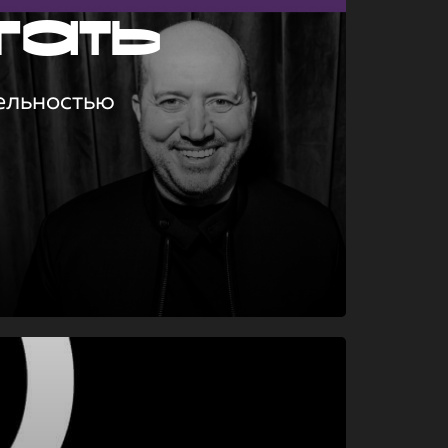
гать
ельностью