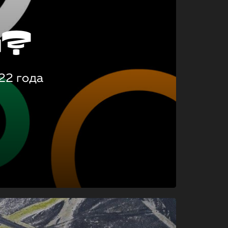
о?
22 года