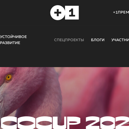
+1ПРЕ
УСТОЙЧИВОЕ
СПЕЦПРОЕКТЫ
БЛОГИ
УЧАСТН
РАЗВИТИЕ
COCUP 20