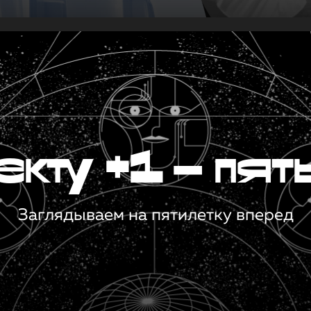
кту +1 — пят
Заглядываем на пятилетку вперед