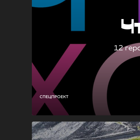
Ч
12 гер
СПЕЦПРОЕКТ