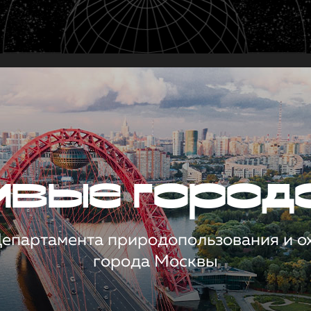
чивые город
 Департамента природопользования и 
города Москвы