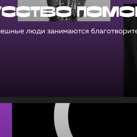
усство помо
пешные люди занимаются благотворит