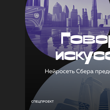
Гово
искус
Нейросеть Сбера предс
СПЕЦПРОЕКТ