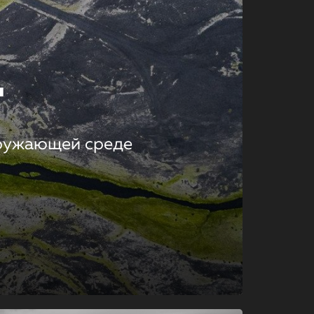
т
кружающей среде