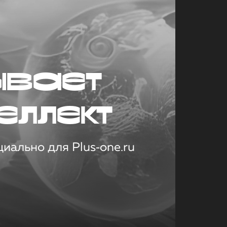
ывает
еллект
иально для Plus‑one.ru