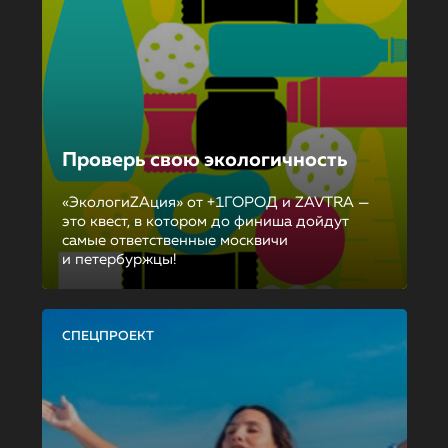
Проверь свою экологичность
«ЭкологиZAция» от +1ГОРОД и ZAVTRA —
это квест, в котором до финиша дойдут
самые ответственные москвичи
и петербуржцы!
СПЕЦПРОЕКТ