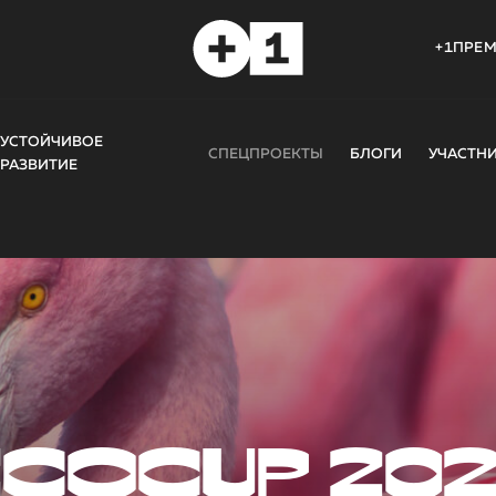
+1ПРЕ
УСТОЙЧИВОЕ
СПЕЦПРОЕКТЫ
БЛОГИ
УЧАСТН
РАЗВИТИЕ
COCUP 20