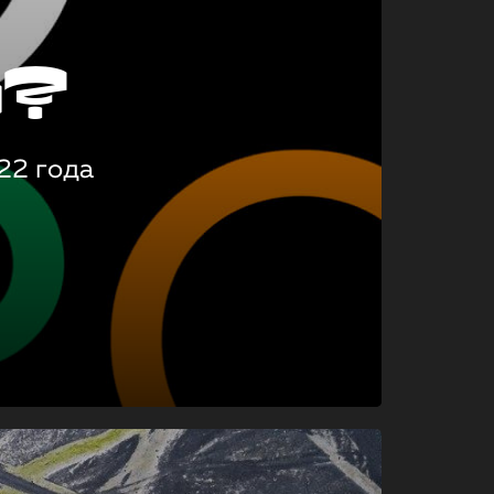
о?
22 года