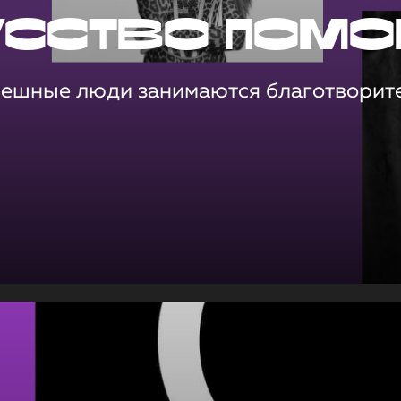
усство помо
пешные люди занимаются благотворит