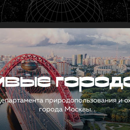
чивые город
 Департамента природопользования и 
города Москвы