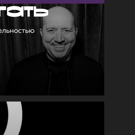
гать
ельностью