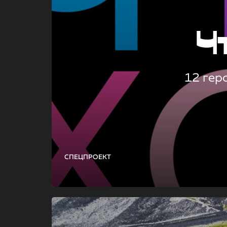
Ч
12 гер
СПЕЦПРОЕКТ