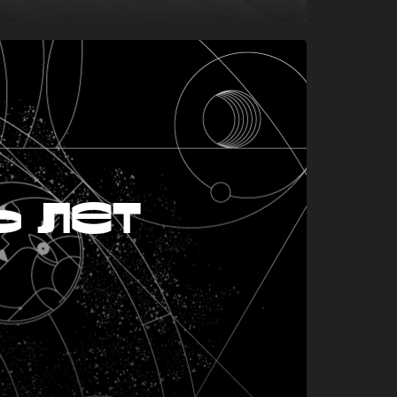
ь лет