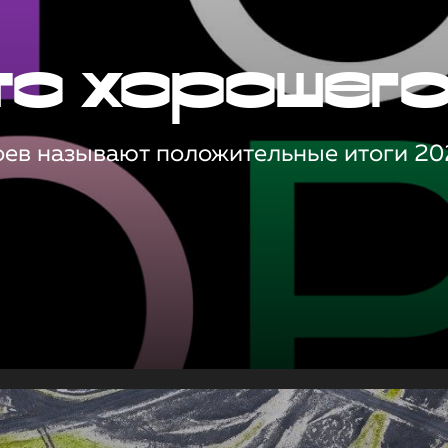
то хорошег
оев называют положительные итоги 20