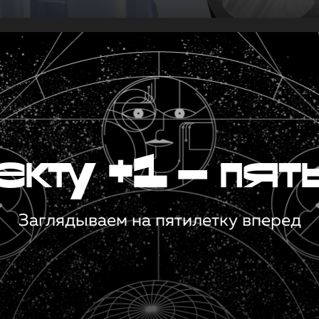
кту +1 — пят
Заглядываем на пятилетку вперед