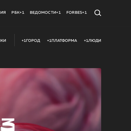
МИЯ
РБК+1
ВЕДОМОСТИ+1
FORBES+1
ИКИ
+1ГОРОД
+1ПЛАТФОРМА
+1ЛЮДИ
23