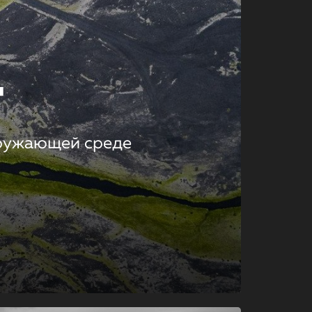
т
кружающей среде