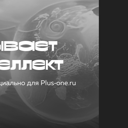
ывает
еллект
иально для Plus‑one.ru