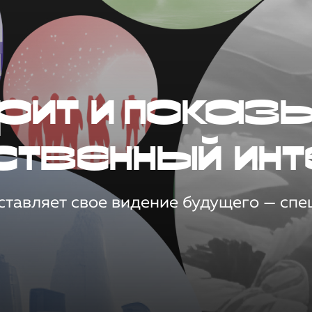
рит и показ
ственный инт
тавляет свое видение будущего — спец