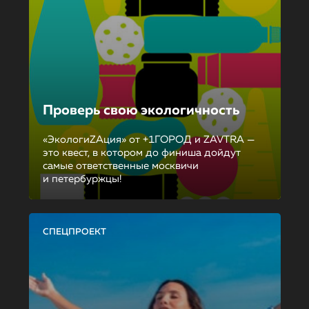
Проверь свою экологичность
«ЭкологиZAция» от +1ГОРОД и ZAVTRA —
это квест, в котором до финиша дойдут
самые ответственные москвичи
и петербуржцы!
СПЕЦПРОЕКТ