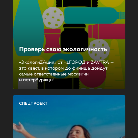
Проверь свою экологичность
«ЭкологиZAция» от +1ГОРОД и ZAVTRA —
это квест, в котором до финиша дойдут
самые ответственные москвичи
и петербуржцы!
СПЕЦПРОЕКТ