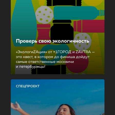
Проверь свою экологичность
«ЭкологиZAция» от +1ГОРОД и ZAVTRA —
это квест, в котором до финиша дойдут
самые ответственные москвичи
и петербуржцы!
СПЕЦПРОЕКТ