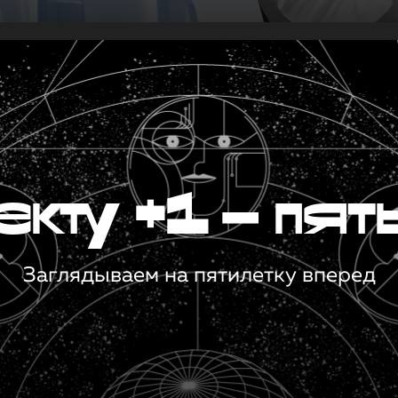
кту +1 — пят
Заглядываем на пятилетку вперед