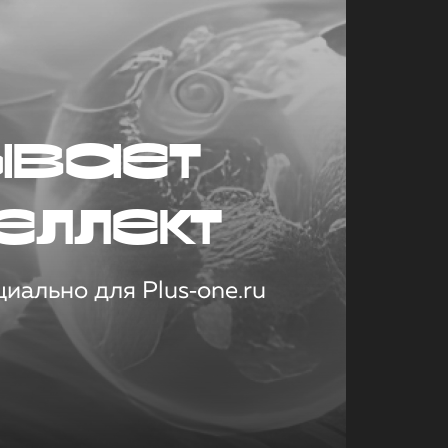
ывает
еллект
иально для Plus‑one.ru