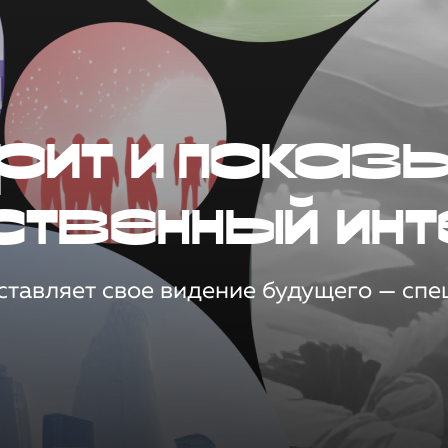
рит и показ
ственный инт
тавляет свое видение будущего — спец