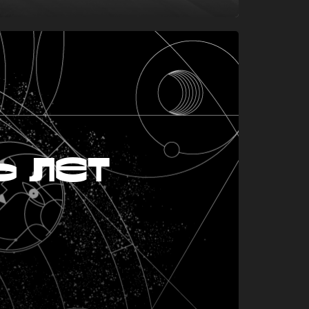
ь лет