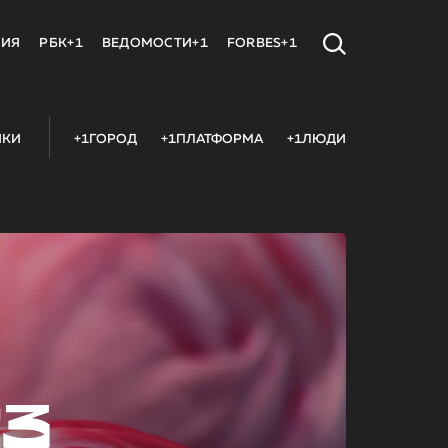
МИЯ
РБК+1
ВЕДОМОСТИ+1
FORBES+1
ИКИ
+1ГОРОД
+1ПЛАТФОРМА
+1ЛЮДИ
23