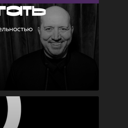
гать
ельностью