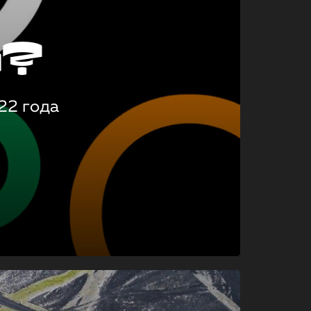
о?
22 года