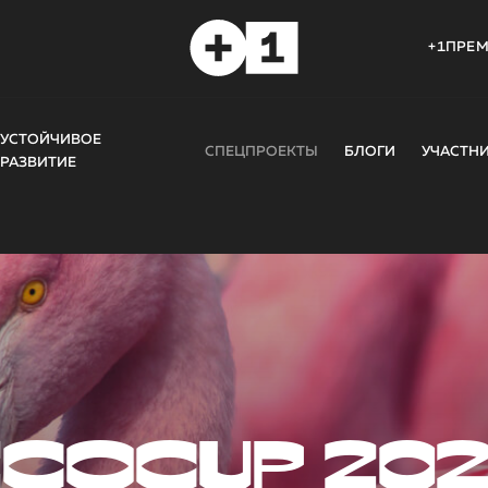
+1ПРЕ
УСТОЙЧИВОЕ
СПЕЦПРОЕКТЫ
БЛОГИ
УЧАСТН
РАЗВИТИЕ
COCUP 20