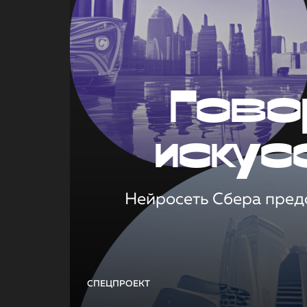
Гово
искус
Нейросеть Сбера предс
СПЕЦПРОЕКТ