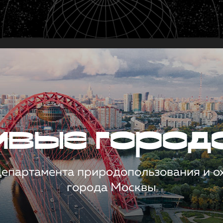
чивые город
 Департамента природопользования и 
города Москвы