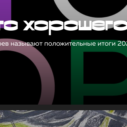
то хорошег
оев называют положительные итоги 20