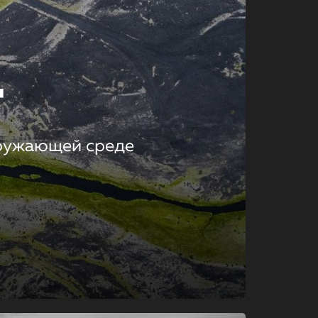
т
кружающей среде