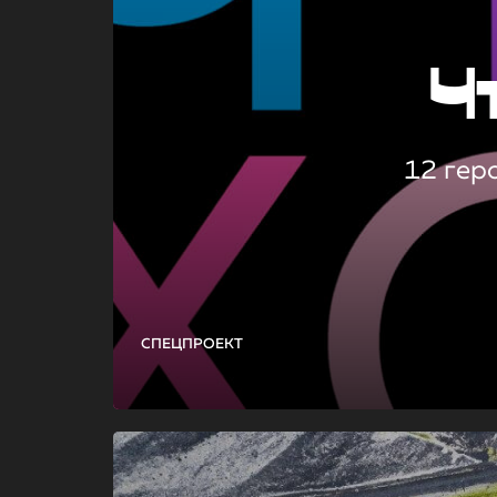
Ч
12 гер
СПЕЦПРОЕКТ