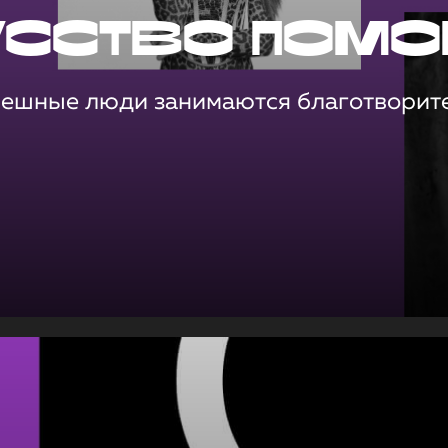
усство помо
пешные люди занимаются благотворит