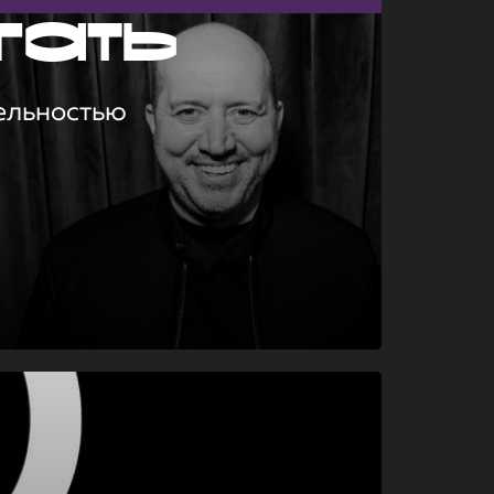
гать
ельностью