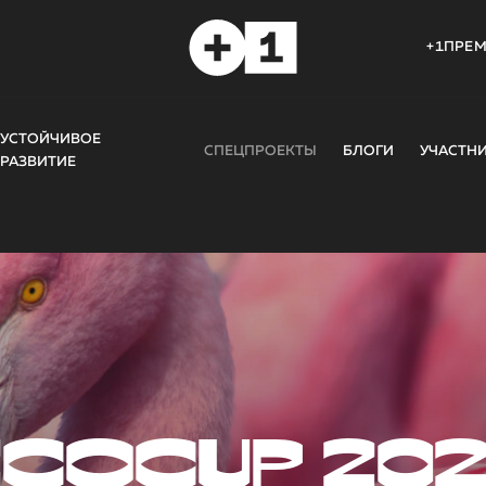
+1ПРЕ
УСТОЙЧИВОЕ
СПЕЦПРОЕКТЫ
БЛОГИ
УЧАСТН
РАЗВИТИЕ
COCUP 20