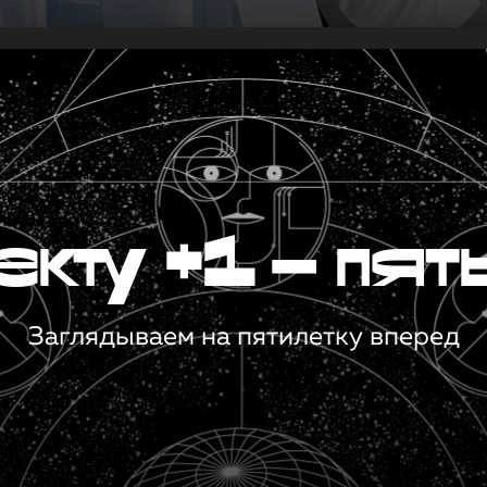
кту +1 — пят
Заглядываем на пятилетку вперед