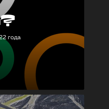
о?
22 года