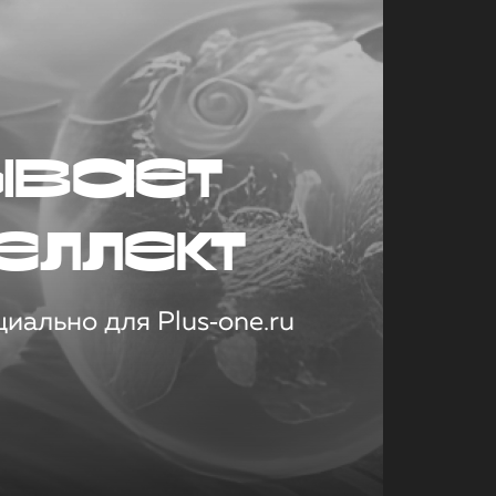
ывает
еллект
иально для Plus‑one.ru