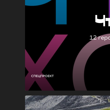
Ч
12 гер
СПЕЦПРОЕКТ