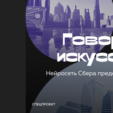
Гово
искус
Нейросеть Сбера предс
СПЕЦПРОЕКТ