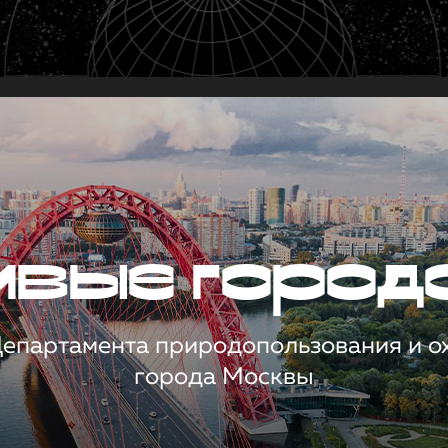
чивые город
 Департамента природопользования и 
города Москвы