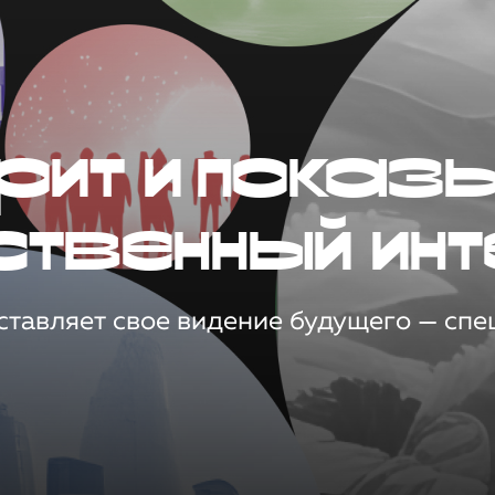
рит и показ
ственный инт
тавляет свое видение будущего — спец