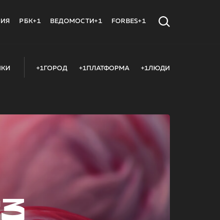
МИЯ
РБК+1
ВЕДОМОСТИ+1
FORBES+1
ИКИ
+1ГОРОД
+1ПЛАТФОРМА
+1ЛЮДИ
23