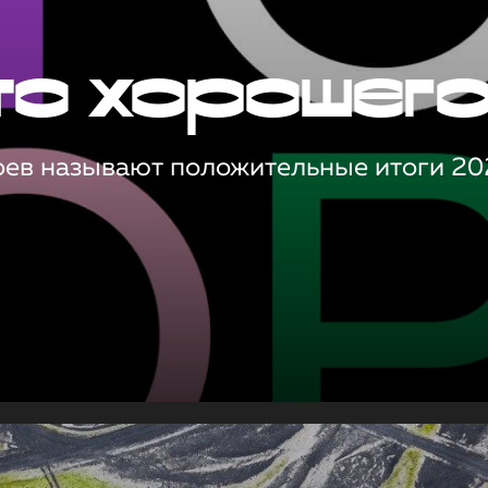
то хорошег
оев называют положительные итоги 20