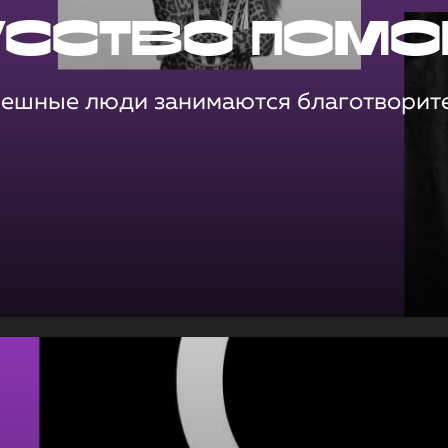
усство помо
пешные люди занимаются благотворит