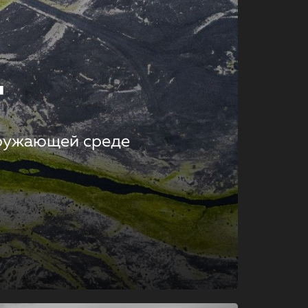
т
кружающей среде