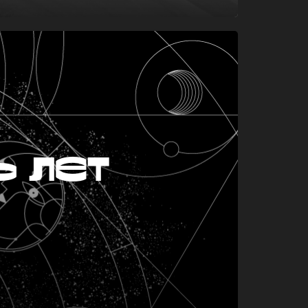
ь лет