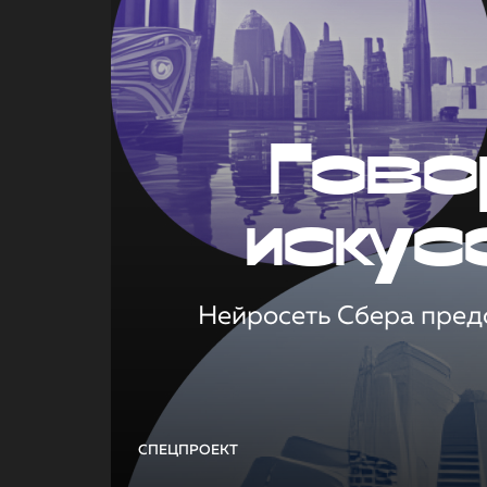
Гово
искус
Нейросеть Сбера предс
СПЕЦПРОЕКТ