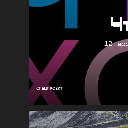
Ч
12 гер
СПЕЦПРОЕКТ