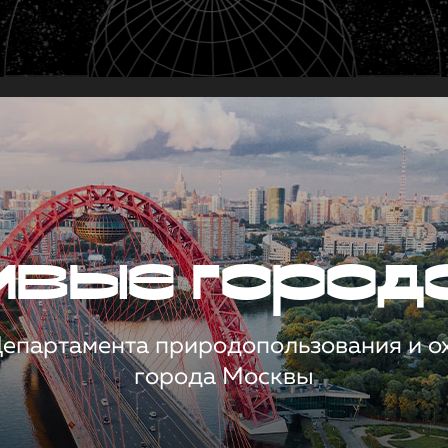
чивые город
 Департамента природопользования и 
города Москвы