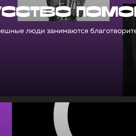
усство помо
пешные люди занимаются благотворит