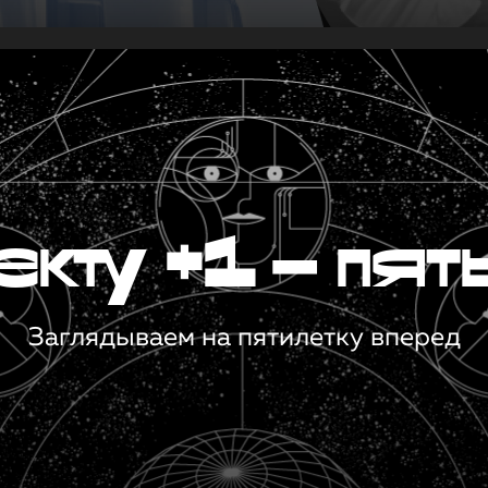
кту +1 — пят
Заглядываем на пятилетку вперед