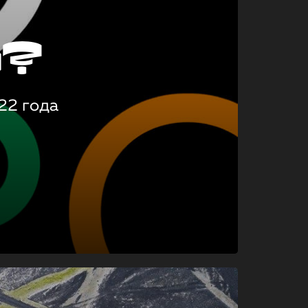
о?
22 года