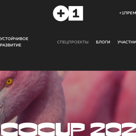
+1ПРЕ
УСТОЙЧИВОЕ
СПЕЦПРОЕКТЫ
БЛОГИ
УЧАСТН
РАЗВИТИЕ
COCUP 20