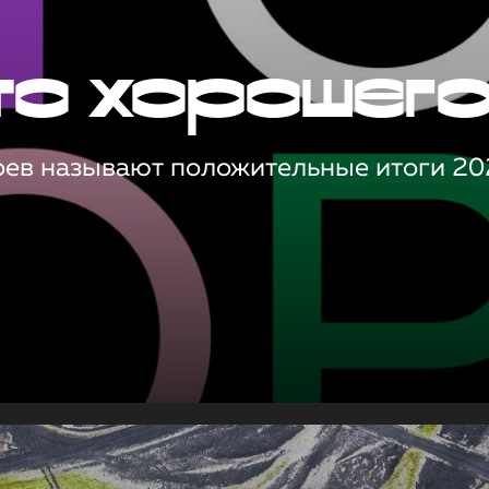
то хорошег
оев называют положительные итоги 20