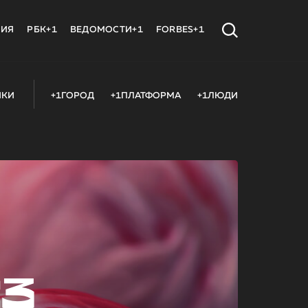
МИЯ
РБК+1
ВЕДОМОСТИ+1
FORBES+1
ИКИ
+1ГОРОД
+1ПЛАТФОРМА
+1ЛЮДИ
23