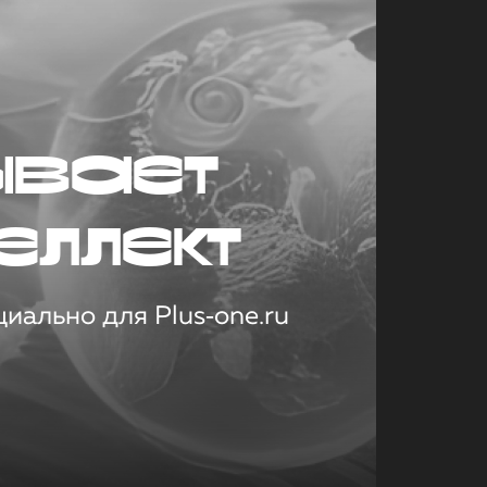
ывает
еллект
иально для Plus‑one.ru