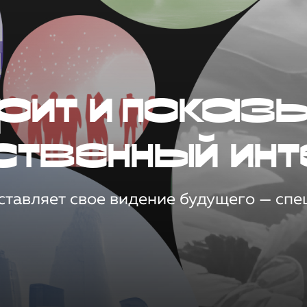
рит и показ
ственный инт
тавляет свое видение будущего — спец