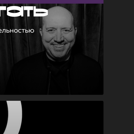
гать
ельностью