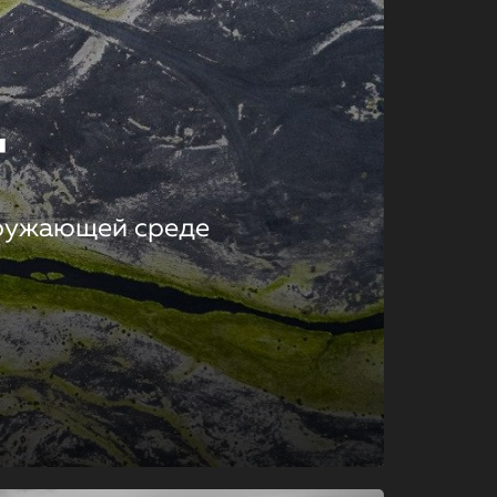
т
кружающей среде