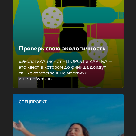
Проверь свою экологичность
«ЭкологиZAция» от +1ГОРОД и ZAVTRA —
это квест, в котором до финиша дойдут
самые ответственные москвичи
и петербуржцы!
СПЕЦПРОЕКТ