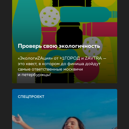
Проверь свою экологичность
«ЭкологиZAция» от +1ГОРОД и ZAVTRA —
это квест, в котором до финиша дойдут
самые ответственные москвичи
и петербуржцы!
СПЕЦПРОЕКТ