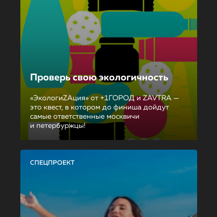
Проверь свою экологичность
«ЭкологиZAция» от +1ГОРОД и ZAVTRA —
это квест, в котором до финиша дойдут
самые ответственные москвичи
и петербуржцы!
СПЕЦПРОЕКТ