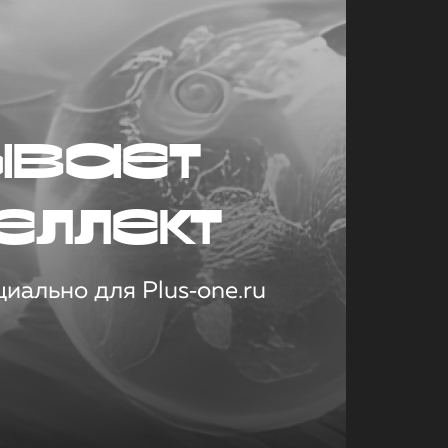
ывает
еллект
иально для Plus‑one.ru