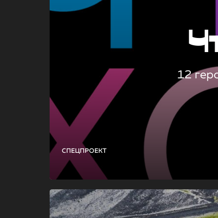
Ч
12 гер
СПЕЦПРОЕКТ