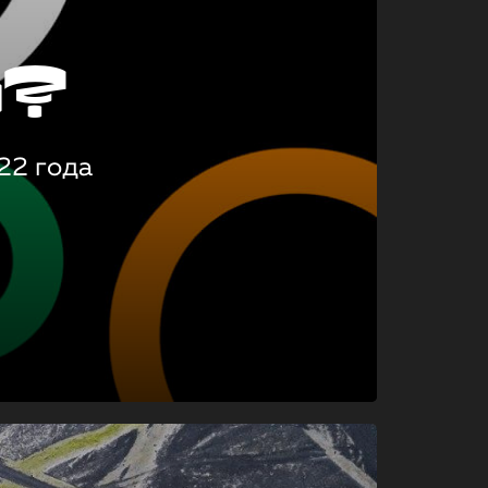
о?
22 года