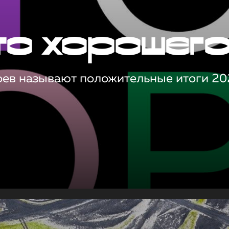
то хорошег
оев называют положительные итоги 20