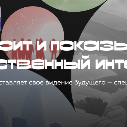
рит и показ
ственный инт
тавляет свое видение будущего — спец