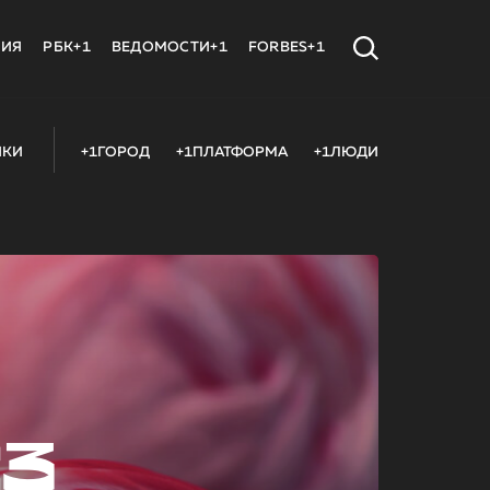
МИЯ
РБК+1
ВЕДОМОСТИ+1
FORBES+1
ИКИ
+1ГОРОД
+1ПЛАТФОРМА
+1ЛЮДИ
23