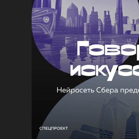
Гово
искус
Нейросеть Сбера предс
СПЕЦПРОЕКТ