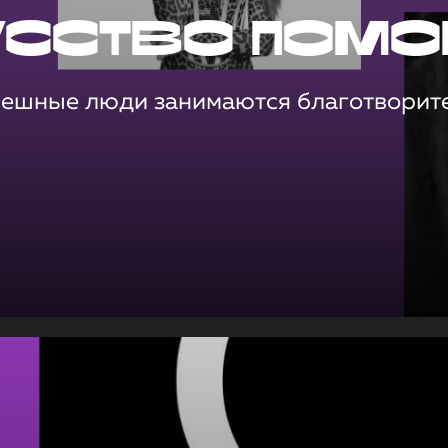
усство помо
пешные люди занимаются благотворит