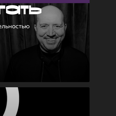
гать
ельностью