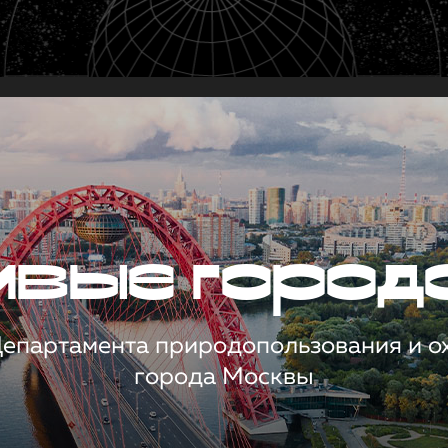
чивые город
 Департамента природопользования и 
города Москвы