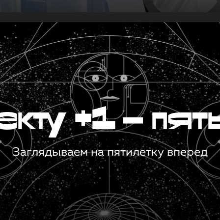
кту +1 — пят
Заглядываем на пятилетку вперед