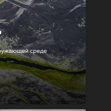
т
кружающей среде