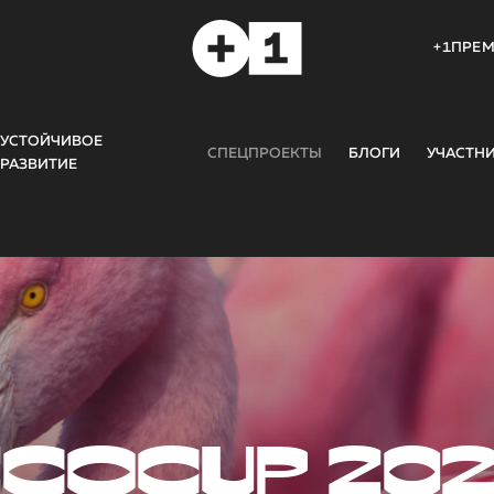
+1ПРЕ
УСТОЙЧИВОЕ
СПЕЦПРОЕКТЫ
БЛОГИ
УЧАСТН
РАЗВИТИЕ
COCUP 20