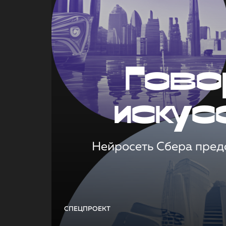
Гово
искус
Нейросеть Сбера предс
СПЕЦПРОЕКТ