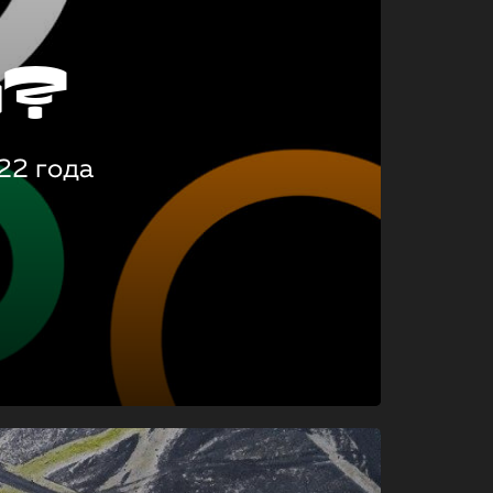
о?
22 года