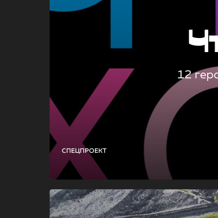
Ч
12 гер
СПЕЦПРОЕКТ