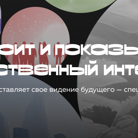
рит и показ
ственный инт
тавляет свое видение будущего — спец