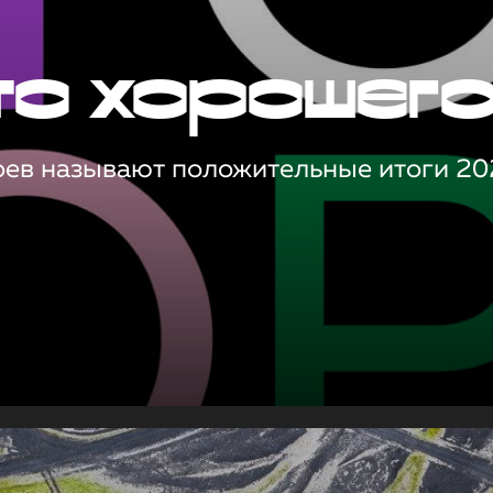
то хорошег
оев называют положительные итоги 20