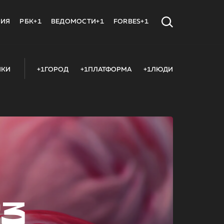
МИЯ
РБК+1
ВЕДОМОСТИ+1
FORBES+1
ИКИ
+1ГОРОД
+1ПЛАТФОРМА
+1ЛЮДИ
23