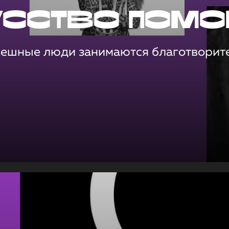
усство помо
пешные люди занимаются благотворит