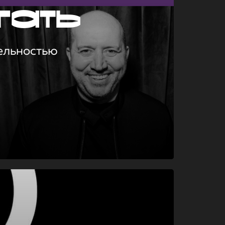
гать
ельностью