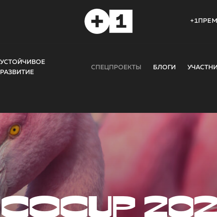
+1ПРЕ
УСТОЙЧИВОЕ
СПЕЦПРОЕКТЫ
БЛОГИ
УЧАСТН
РАЗВИТИЕ
COCUP 20