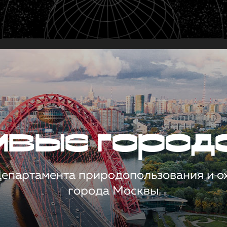
чивые город
 Департамента природопользования и 
города Москвы