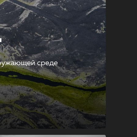
т
кружающей среде