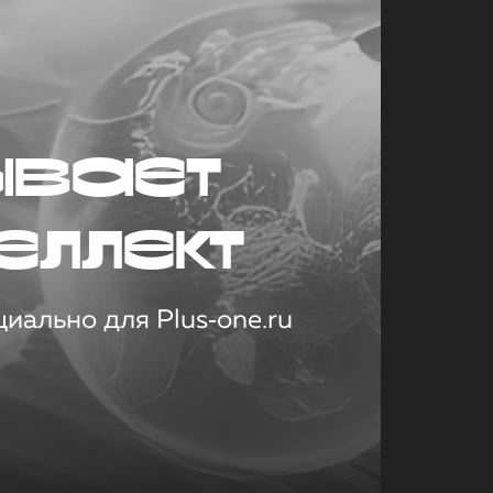
ывает
еллект
иально для Plus‑one.ru