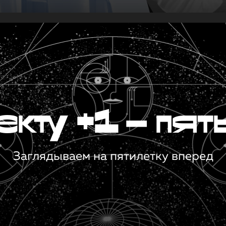
кту +1 — пят
Заглядываем на пятилетку вперед