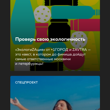
Проверь свою экологичность
«ЭкологиZAция» от +1ГОРОД и ZAVTRA —
это квест, в котором до финиша дойдут
самые ответственные москвичи
и петербуржцы!
СПЕЦПРОЕКТ