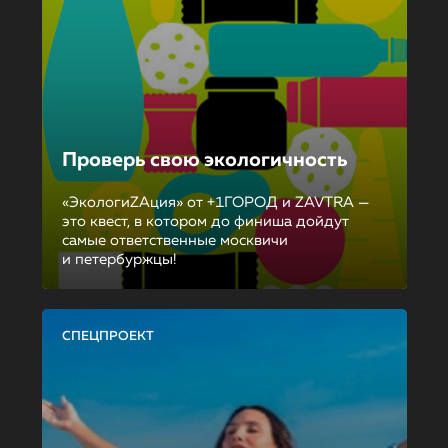
Проверь свою экологичность
«ЭкологиZAция» от +1ГОРОД и ZAVTRA —
это квест, в котором до финиша дойдут
самые ответственные москвичи
и петербуржцы!
СПЕЦПРОЕКТ