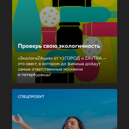
Проверь свою экологичность
«ЭкологиZAция» от +1ГОРОД и ZAVTRA —
это квест, в котором до финиша дойдут
самые ответственные москвичи
и петербуржцы!
СПЕЦПРОЕКТ