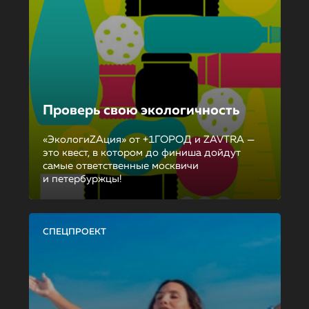
Проверь свою экологичность
«ЭкологиZAция» от +1ГОРОД и ZAVTRA —
это квест, в котором до финиша дойдут
самые ответственные москвичи
и петербуржцы!
СПЕЦПРОЕКТ