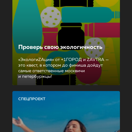
Проверь свою экологичность
«ЭкологиZAция» от +1ГОРОД и ZAVTRA —
это квест, в котором до финиша дойдут
самые ответственные москвичи
и петербуржцы!
СПЕЦПРОЕКТ