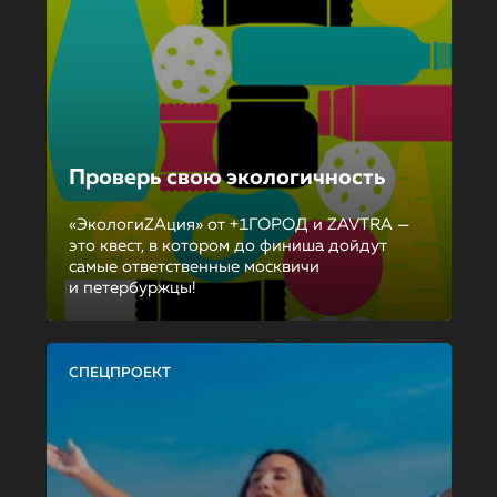
Проверь свою экологичность
«ЭкологиZAция» от +1ГОРОД и ZAVTRA —
это квест, в котором до финиша дойдут
самые ответственные москвичи
и петербуржцы!
СПЕЦПРОЕКТ