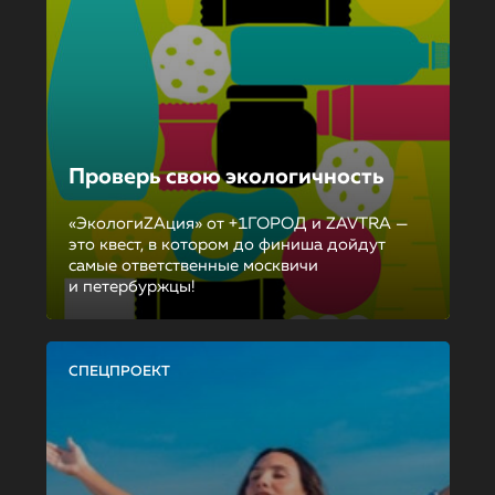
Проверь свою экологичность
«ЭкологиZAция» от +1ГОРОД и ZAVTRA —
это квест, в котором до финиша дойдут
самые ответственные москвичи
и петербуржцы!
СПЕЦПРОЕКТ