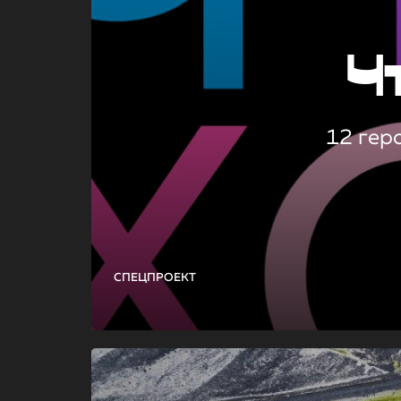
Ч
12 гер
СПЕЦПРОЕКТ