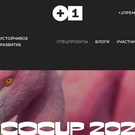
+1ПРЕ
УСТОЙЧИВОЕ
СПЕЦПРОЕКТЫ
БЛОГИ
УЧАСТН
РАЗВИТИЕ
COCUP 20