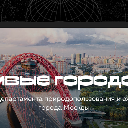
чивые город
 Департамента природопользования и 
города Москвы