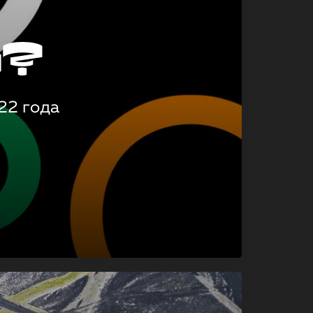
о?
22 года