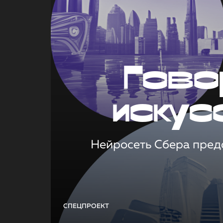
Гово
искус
Нейросеть Сбера предс
СПЕЦПРОЕКТ