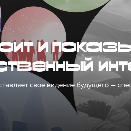
рит и показ
ственный инт
тавляет свое видение будущего — спец