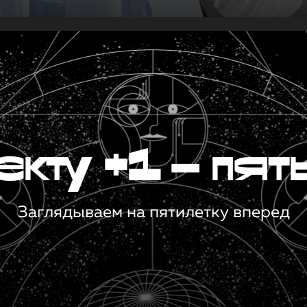
кту +1 — пят
Заглядываем на пятилетку вперед