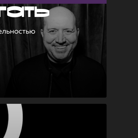
гать
ельностью