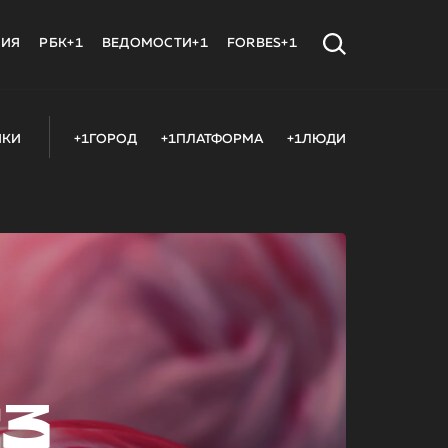
МИЯ
РБК+1
ВЕДОМОСТИ+1
FORBES+1
ИКИ
+1ГОРОД
+1ПЛАТФОРМА
+1ЛЮДИ
23