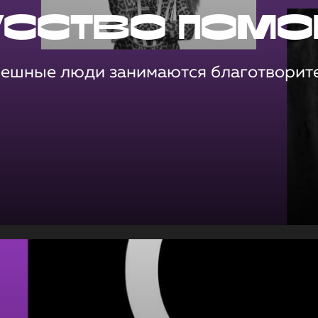
усство помо
пешные люди занимаются благотворит