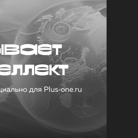
ывает
еллект
иально для Plus‑one.ru