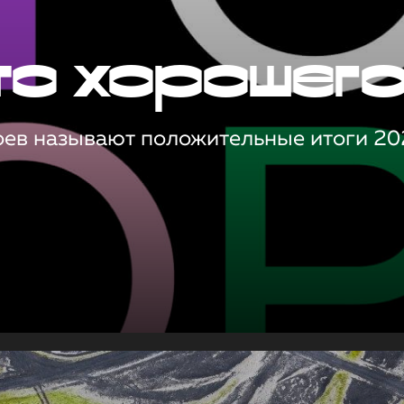
то хорошег
оев называют положительные итоги 20