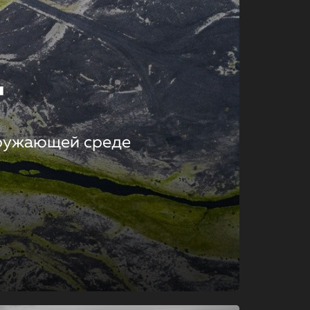
т
кружающей среде