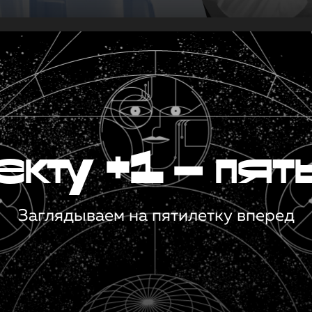
кту +1 — пят
Заглядываем на пятилетку вперед