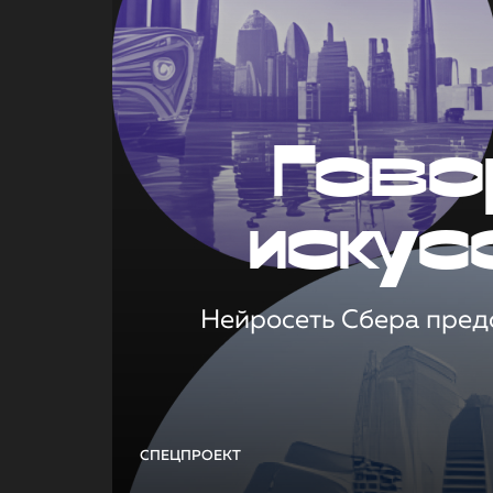
Гово
искус
Нейросеть Сбера предс
СПЕЦПРОЕКТ