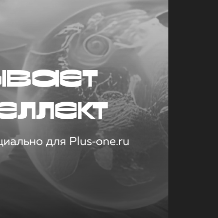
ывает
еллект
иально для Plus‑one.ru