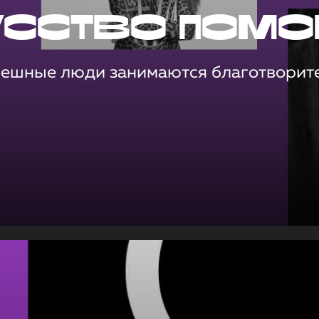
усство помо
пешные люди занимаются благотворит