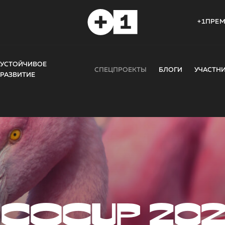
+1ПРЕ
УСТОЙЧИВОЕ
СПЕЦПРОЕКТЫ
БЛОГИ
УЧАСТН
РАЗВИТИЕ
COCUP 20