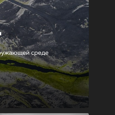
т
кружающей среде