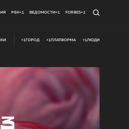
МИЯ
РБК+1
ВЕДОМОСТИ+1
FORBES+1
ИКИ
+1ГОРОД
+1ПЛАТФОРМА
+1ЛЮДИ
23