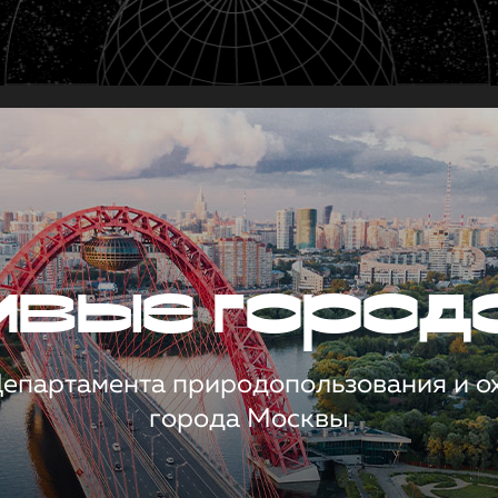
чивые город
 Департамента природопользования и 
города Москвы