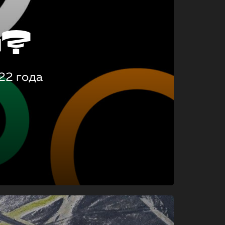
о?
22 года