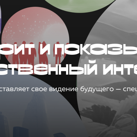
рит и показ
ственный инт
тавляет свое видение будущего — спец