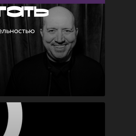
гать
ельностью