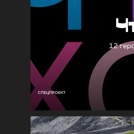
Ч
12 гер
СПЕЦПРОЕКТ