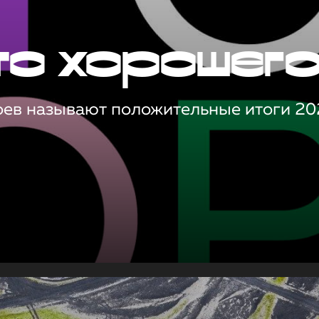
то хорошег
оев называют положительные итоги 20