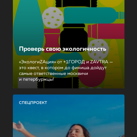
Проверь свою экологичность
«ЭкологиZAция» от +1ГОРОД и ZAVTRA —
это квест, в котором до финиша дойдут
самые ответственные москвичи
и петербуржцы!
СПЕЦПРОЕКТ