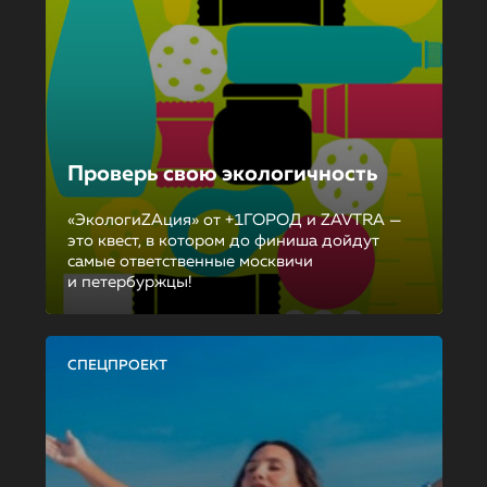
Проверь свою экологичность
«ЭкологиZAция» от +1ГОРОД и ZAVTRA —
это квест, в котором до финиша дойдут
самые ответственные москвичи
и петербуржцы!
СПЕЦПРОЕКТ