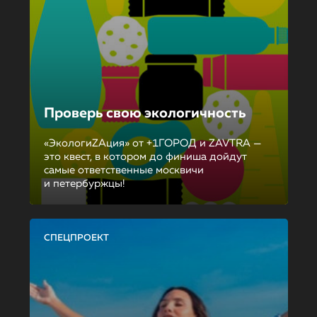
Проверь свою экологичность
«ЭкологиZAция» от +1ГОРОД и ZAVTRA —
это квест, в котором до финиша дойдут
самые ответственные москвичи
и петербуржцы!
СПЕЦПРОЕКТ