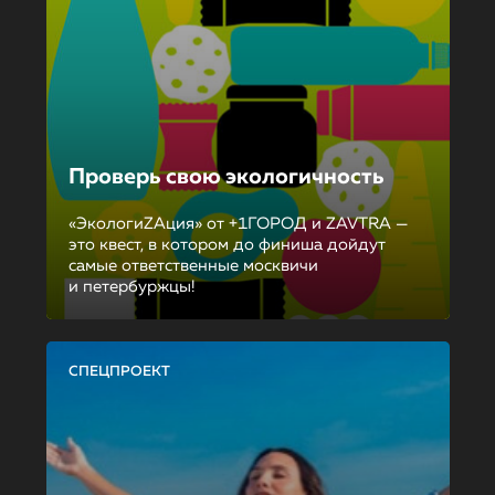
Проверь свою экологичность
«ЭкологиZAция» от +1ГОРОД и ZAVTRA —
это квест, в котором до финиша дойдут
самые ответственные москвичи
и петербуржцы!
СПЕЦПРОЕКТ