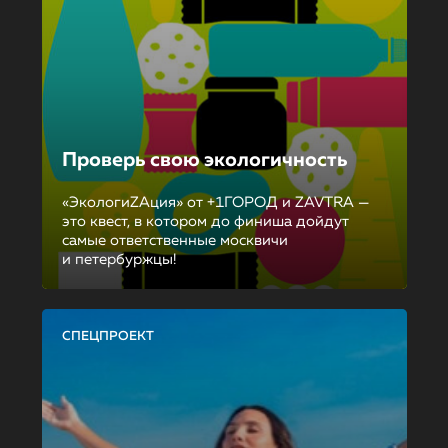
Проверь свою экологичность
«ЭкологиZAция» от +1ГОРОД и ZAVTRA —
это квест, в котором до финиша дойдут
самые ответственные москвичи
и петербуржцы!
СПЕЦПРОЕКТ