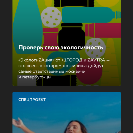
Проверь свою экологичность
«ЭкологиZAция» от +1ГОРОД и ZAVTRA —
это квест, в котором до финиша дойдут
самые ответственные москвичи
и петербуржцы!
СПЕЦПРОЕКТ