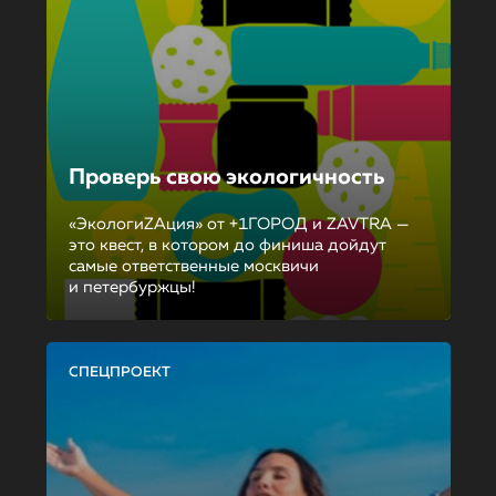
Проверь свою экологичность
«ЭкологиZAция» от +1ГОРОД и ZAVTRA —
это квест, в котором до финиша дойдут
самые ответственные москвичи
и петербуржцы!
СПЕЦПРОЕКТ