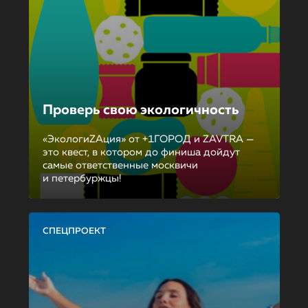
Проверь свою экологичность
«ЭкологиZAция» от +1ГОРОД и ZAVTRA —
это квест, в котором до финиша дойдут
самые ответственные москвичи
и петербуржцы!
СПЕЦПРОЕКТ