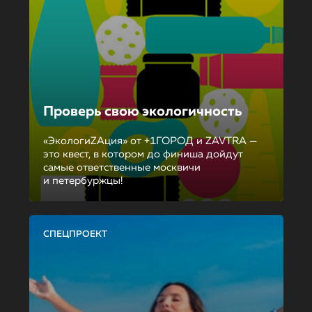
Проверь свою экологичность
«ЭкологиZAция» от +1ГОРОД и ZAVTRA —
это квест, в котором до финиша дойдут
самые ответственные москвичи
и петербуржцы!
СПЕЦПРОЕКТ