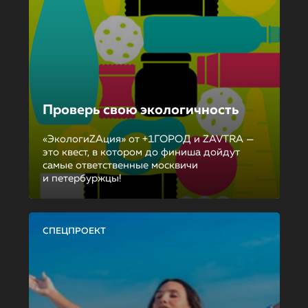
Проверь свою экологичность
«ЭкологиZAция» от +1ГОРОД и ZAVTRA —
это квест, в котором до финиша дойдут
самые ответственные москвичи
и петербуржцы!
СПЕЦПРОЕКТ