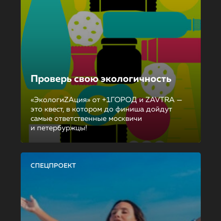
Проверь свою экологичность
«ЭкологиZAция» от +1ГОРОД и ZAVTRA —
это квест, в котором до финиша дойдут
самые ответственные москвичи
и петербуржцы!
СПЕЦПРОЕКТ