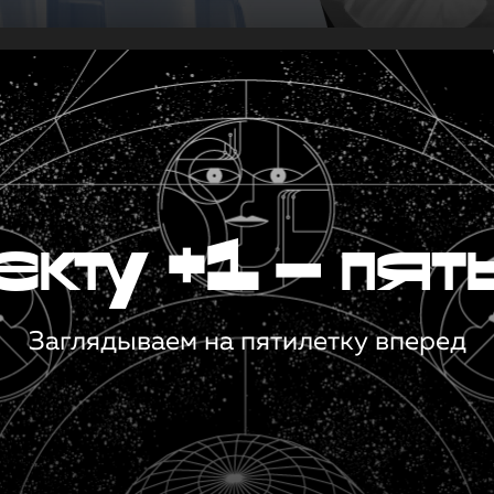
кту +1 — пят
Заглядываем на пятилетку вперед