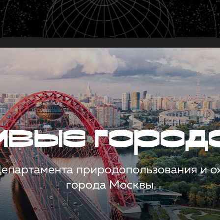
чивые город
 Департамента природопользования и 
города Москвы