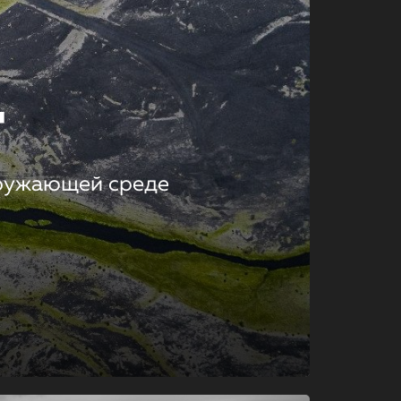
т
кружающей среде