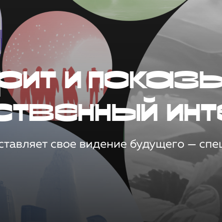
рит и показ
ственный инт
тавляет свое видение будущего — спец