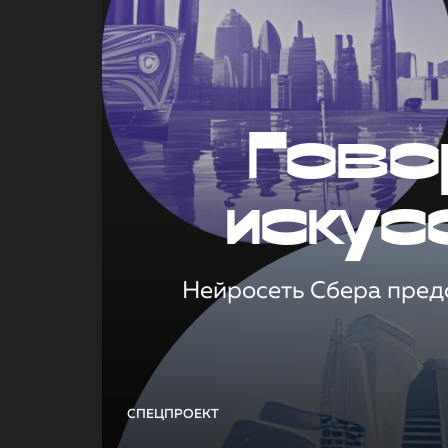
Гово
искус
Нейросеть Сбера предс
СПЕЦПРОЕКТ