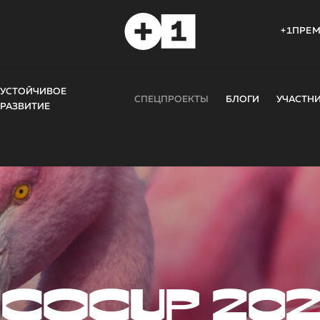
+1ПРЕ
УСТОЙЧИВОЕ
СПЕЦПРОЕКТЫ
БЛОГИ
УЧАСТН
РАЗВИТИЕ
COCUP 20