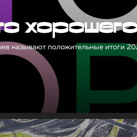
то хорошег
оев называют положительные итоги 20