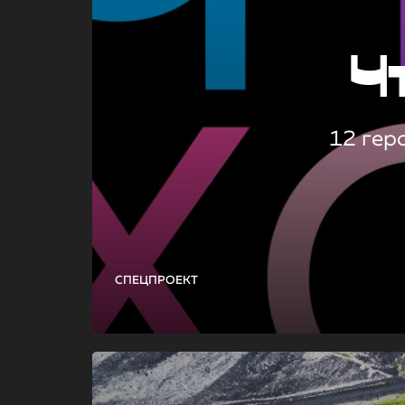
Ч
12 гер
СПЕЦПРОЕКТ