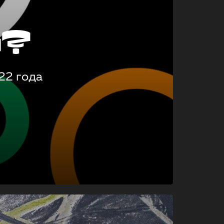
о?
22 года