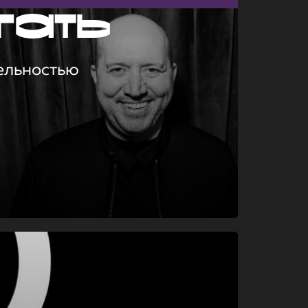
гать
ельностью