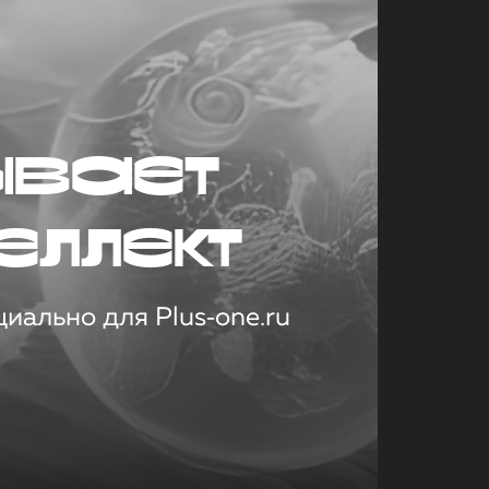
ывает
еллект
иально для Plus‑one.ru