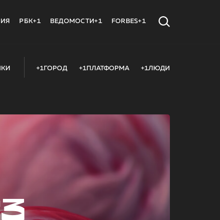
МИЯ
РБК+1
ВЕДОМОСТИ+1
FORBES+1
ИКИ
+1ГОРОД
+1ПЛАТФОРМА
+1ЛЮДИ
23