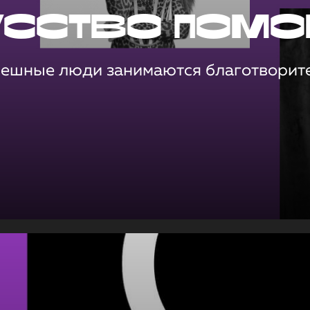
усство помо
пешные люди занимаются благотворит