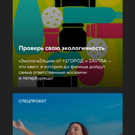
Проверь свою экологичность
«ЭкологиZAция» от +1ГОРОД и ZAVTRA —
это квест, в котором до финиша дойдут
самые ответственные москвичи
и петербуржцы!
СПЕЦПРОЕКТ