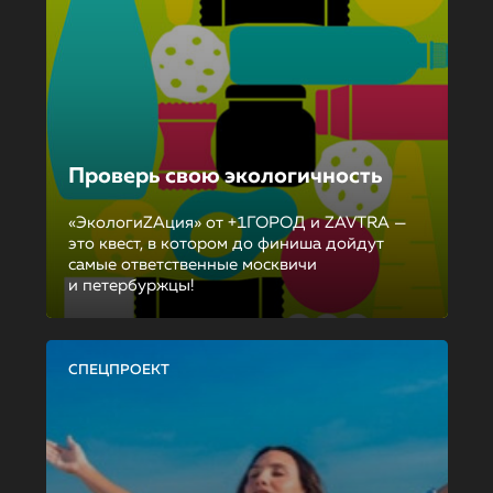
Проверь свою экологичность
«ЭкологиZAция» от +1ГОРОД и ZAVTRA —
это квест, в котором до финиша дойдут
самые ответственные москвичи
и петербуржцы!
СПЕЦПРОЕКТ