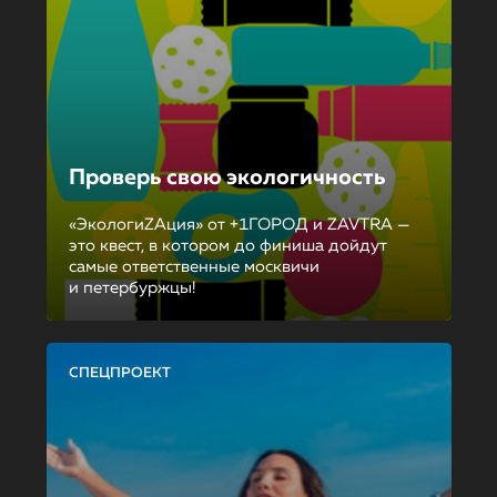
Проверь свою экологичность
«ЭкологиZAция» от +1ГОРОД и ZAVTRA —
это квест, в котором до финиша дойдут
самые ответственные москвичи
и петербуржцы!
СПЕЦПРОЕКТ