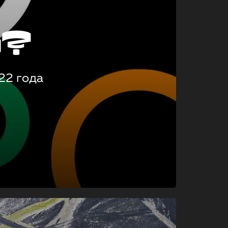
о?
22 года