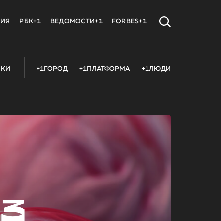
МИЯ
РБК+1
ВЕДОМОСТИ+1
FORBES+1
ИКИ
+1ГОРОД
+1ПЛАТФОРМА
+1ЛЮДИ
23