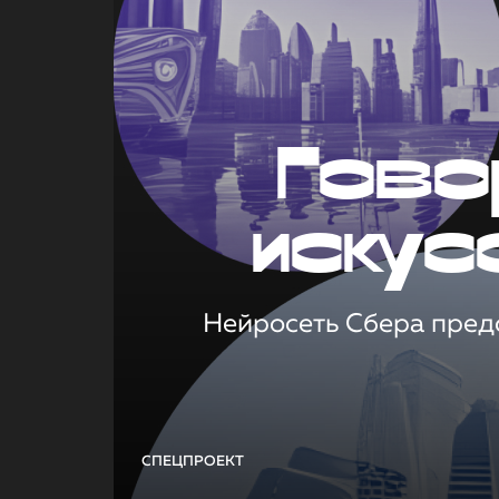
Гово
искус
Нейросеть Сбера предс
СПЕЦПРОЕКТ