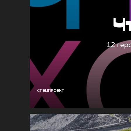
Ч
12 гер
СПЕЦПРОЕКТ