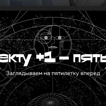
кту +1 — пят
Заглядываем на пятилетку вперед