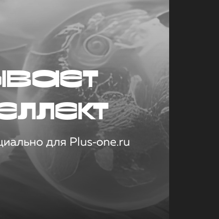
ывает
еллект
иально для Plus‑one.ru