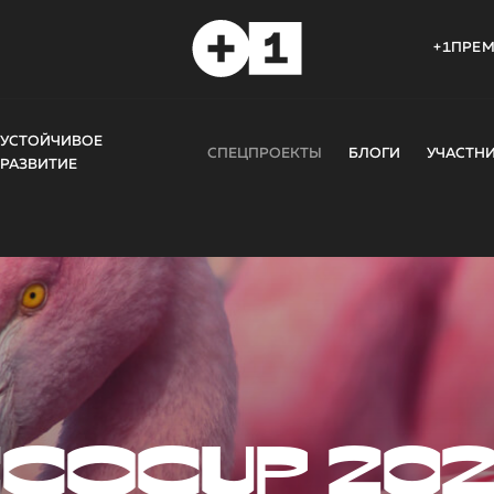
+1ПРЕ
УСТОЙЧИВОЕ
СПЕЦПРОЕКТЫ
БЛОГИ
УЧАСТН
РАЗВИТИЕ
COCUP 20