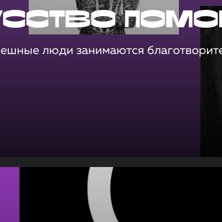
усство помо
пешные люди занимаются благотворит