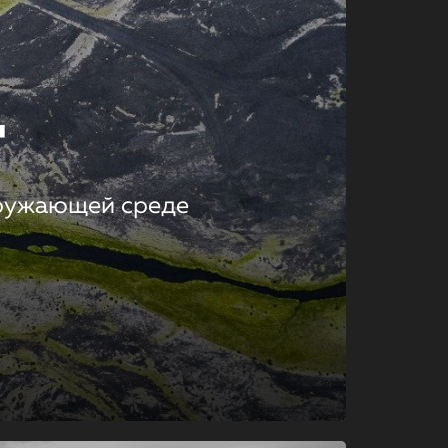
т
кружающей среде