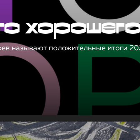
то хорошег
оев называют положительные итоги 20