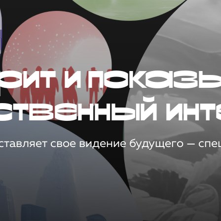
рит и показ
ственный инт
тавляет свое видение будущего — спец