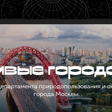
чивые город
 Департамента природопользования и 
города Москвы