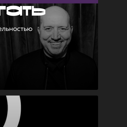
гать
ельностью